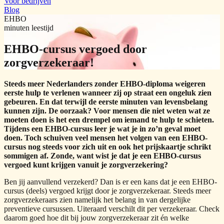
Voor bedrijven
Blog
EHBO
minuten leestijd
EHBO-cursus vergoed door
zorgverzekeraar!
Steeds meer Nederlanders zonder EHBO-diploma weigeren
eerste hulp te verlenen wanneer zij op straat een ongeluk zien
gebeuren. En dat terwijl de eerste minuten van levensbelang
kunnen zijn. De oorzaak? Voor mensen die niet weten wat ze
moeten doen is het een drempel om iemand te hulp te schieten.
Tijdens een EHBO-cursus leer je wat je in zo’n geval moet
doen. Toch schuiven veel mensen het volgen van een EHBO-
cursus nog steeds voor zich uit en ook het prijskaartje schrikt
sommigen af. Zonde, want wist je dat je een EHBO-cursus
vergoed kunt krijgen vanuit je zorgverzekering?
Ben jij aanvullend verzekerd? Dan is er een kans dat je een EHBO-
cursus (deels) vergoed krijgt door je zorgverzekeraar. Steeds meer
zorgverzekeraars zien namelijk het belang in van dergelijke
preventieve cursussen. Uiteraard verschilt dit per verzekeraar. Check
daarom goed hoe dit bij jouw zorgverzekeraar zit én welke