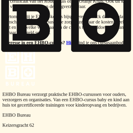
een certificaat van het Rode Kruis of het Oranje Kruis. Ook dit kan
een voorwaarde zijn van de zorgverzekeraar.
Kortom: wil jij je EHBO-kennis bijspijkeren? Check dan voordat je
je inschrijft voor een cursus of je zorgverzekeraar de kosten (deels)
dekt en aan welke voorwaarden de cursus moet voldoen. Dit kan je
zomaar veel geld schelen.
Interesse in een EHBO-cursus?
Hier
vind je ons cursusaanbod.
EHBO Bureau verzorgt praktische EHBO-cursussen voor ouders,
verzorgers en organisaties. Van een EHBO-cursus baby en kind aan
huis tot gecertificeerde trainingen voor kinderopvang en bedrijven.
EHBO Bureau
Keizersgracht 62