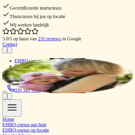
Gecertificeerde instructeurs
Thuiscursus bij jou op locatie
Wij werken landelijk
5.0
/5 op basis van
231
reviews
in Google
Contact
EHBO-cursus aan huis
EHBO-cursus op locatie
Bedrijven en organisaties
Over EHBO Bureau
020 341 3335
Home
EHBO-cursus aan huis
EHBO-cursus op locatie