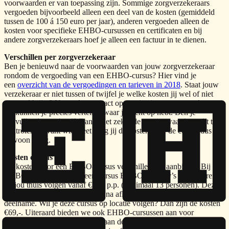
voorwaarden er van toepassing zijn. Sommige zorgverzekeraars
vergoeden bijvoorbeeld alleen een deel van de kosten (gemiddeld
tussen de 100 á 150 euro per jaar), anderen vergoeden alleen de
kosten voor specifieke EHBO-cursussen en certificaten en bij
andere zorgverzekeraars hoef je alleen een factuur in te dienen.
Verschillen per zorgverzekeraar
Ben je benieuwd naar de voorwaarden van jouw zorgverzekeraar
rondom de vergoeding van een EHBO-cursus? Hier vind je
een
overzicht van de vergoedingen en tarieven in 2018
. Staat jouw
verzekeraar er niet tussen of twijfel je welke kosten jij wel of niet
vergoed krijgt? Neem dan contact op met je eigen zorgverzekeraar.
Zij kunnen je precies vertellen waar je recht op hebt. Ben je
aanvullend verzekerd? Dan is het zeker de moeite waard om dit te
controleren, want wie weet krijg jij de kosten voor de cursus dus
gewoon terug.
Kosten cursus
De kosten voor een EHBO-cursus verschillen per aanbieder. Bij
EHBO Bureau kun je al een cursus EHBO bij baby’s en kinderen
bij jou thuis volgen vanaf €59,- p.p. (minimaal 13 personen). Deze
cursus duurt slechts drie uur en na afloop ontvang je een bewijs van
deelname. Wil je deze cursus op locatie volgen? Dan zijn de kosten
€69,-. Uiteraard bieden we ook EHBO-cursussen aan voor
professionals. Alle deelnemers aan deze cursus ontvangen na afloop