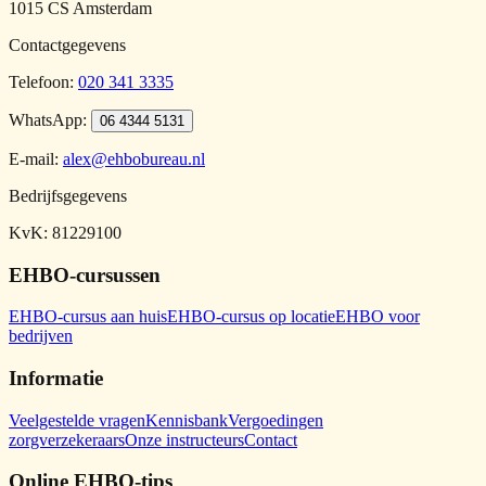
1015 CS Amsterdam
Contactgegevens
Telefoon
:
020 341 3335
WhatsApp:
06 4344 5131
E-mail
:
alex@ehbobureau.nl
Bedrijfsgegevens
KvK: 81229100
EHBO-cursussen
EHBO-cursus aan huis
EHBO-cursus op locatie
EHBO voor
bedrijven
Informatie
Veelgestelde vragen
Kennisbank
Vergoedingen
zorgverzekeraars
Onze instructeurs
Contact
Online EHBO-tips